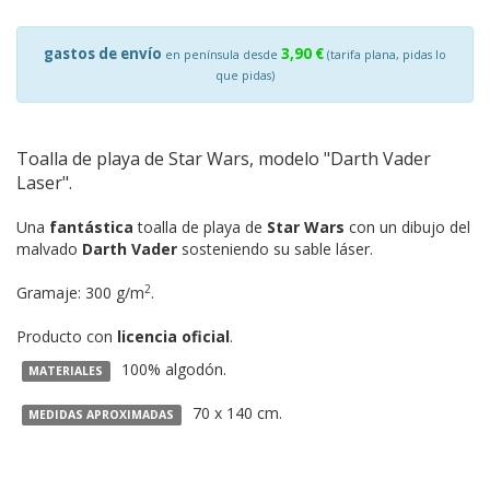
gastos de envío
3,90 €
en península desde
(tarifa plana, pidas lo
que pidas)
Toalla de playa de Star Wars, modelo "Darth Vader
Laser".
Una
fantástica
toalla de playa de
Star Wars
con un dibujo del
malvado
Darth Vader
sosteniendo su sable láser.
2
Gramaje: 300 g/m
.
Producto con
licencia oficial
.
100% algodón.
MATERIALES
70 x 140 cm.
MEDIDAS APROXIMADAS