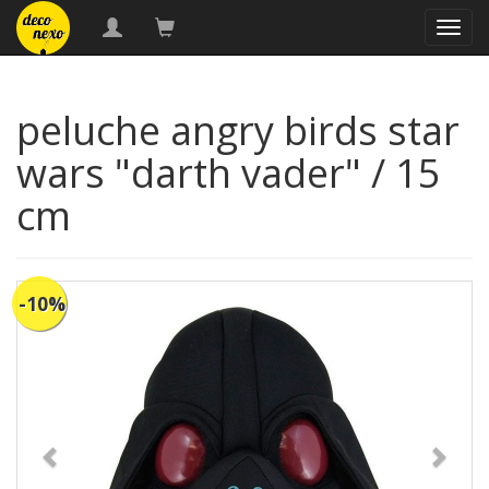
naveg
peluche angry birds star
wars "darth vader" / 15
cm
-10%