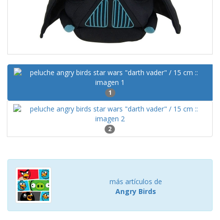
1
2
más artículos de
Angry Birds