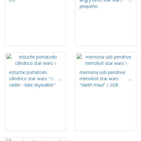
pequeño
estuche portatodo
memoria usb pendrive
cilíndrico star wars "darth
mimobot star wars
vader - luke skywalker"
"darth maul" / 2GB