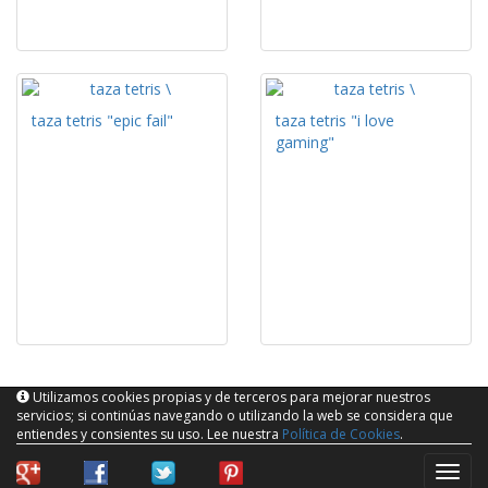
taza tetris "epic fail"
taza tetris "i love
gaming"
Utilizamos cookies propias y de terceros para mejorar nuestros
servicios; si continúas navegando o utilizando la web se considera que
entiendes y consientes su uso. Lee nuestra
Política de Cookies
.
naveg