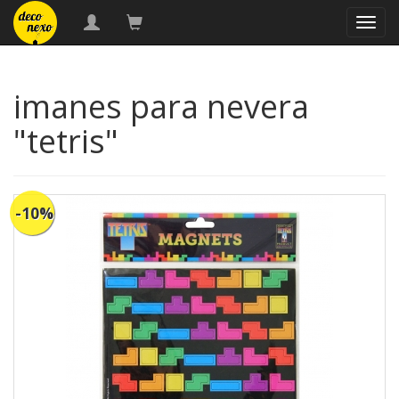
naveg
imanes para nevera
"tetris"
-10%