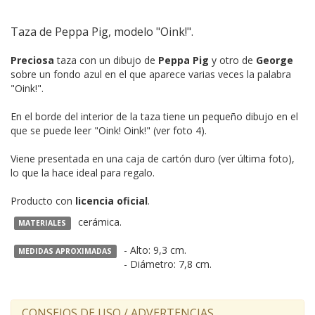
Taza de Peppa Pig, modelo "Oink!".
Preciosa
taza con un dibujo de
Peppa Pig
y otro de
George
sobre un fondo azul en el que aparece varias veces la palabra
"Oink!".
En el borde del interior de la taza tiene un pequeño dibujo en el
que se puede leer "Oink! Oink!" (ver foto 4).
Viene presentada en una caja de cartón duro (ver última foto),
lo que la hace ideal para regalo.
Producto con
licencia oficial
.
cerámica.
MATERIALES
- Alto: 9,3 cm.
MEDIDAS APROXIMADAS
- Diámetro: 7,8 cm.
CONSEJOS DE USO / ADVERTENCIAS