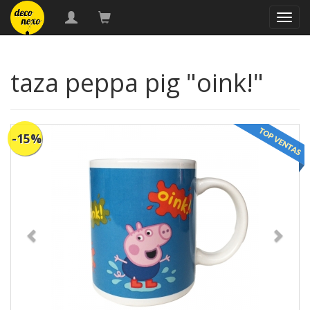
naveg
taza peppa pig "oink!"
-15%