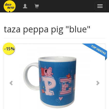
naveg
taza peppa pig "blue"
-15%