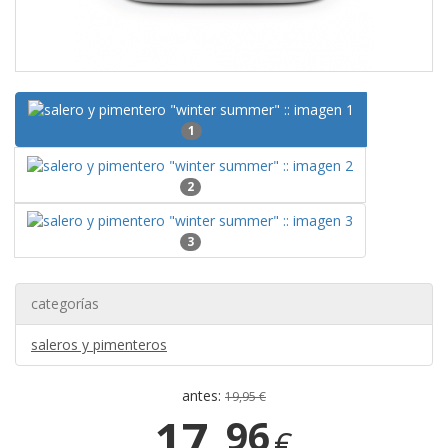
1
2
3
categorías
saleros y pimenteros
antes:
19,95 €
17,
96
€