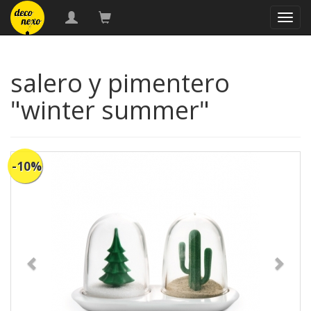
naveg
salero y pimentero
"winter summer"
-10%