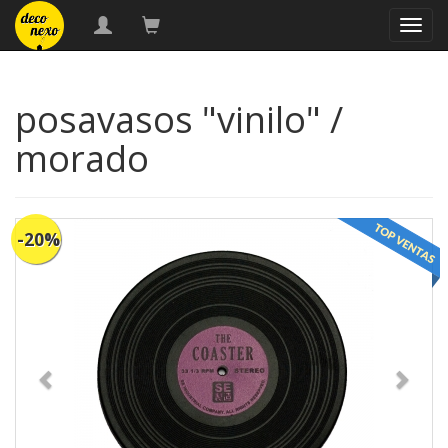
naveg
posavasos "vinilo" /
morado
-20%