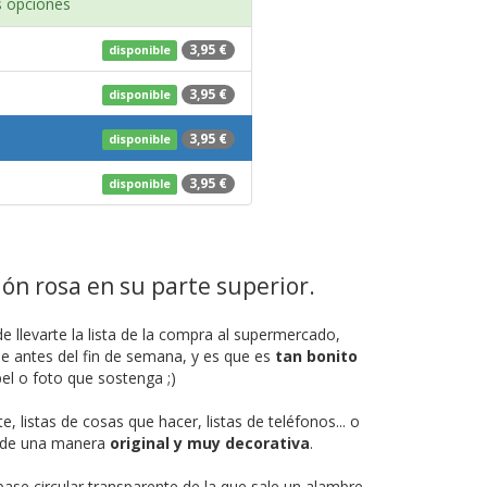
 opciones
3,95 €
disponible
3,95 €
disponible
3,95 €
disponible
3,95 €
disponible
ión rosa en su parte superior.
de llevarte la lista de la compra al supermercado,
e antes del fin de semana, y es que es
tan bonito
pel o foto que sostenga ;)
listas de cosas que hacer, listas de teléfonos... o
 y de una manera
original y muy decorativa
.
base circular transparente de la que sale un alambre