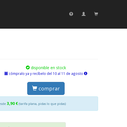
disponible en stock
cómpralo ya y recíbelo del 10 al 11 de agosto
comprar
3,90 €
esde
(tarifa plana, pidas lo que pidas)