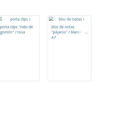
porta clips "nido de
bloc de notas
gorrión" / rosa
"pájaros" / blanco /
A7