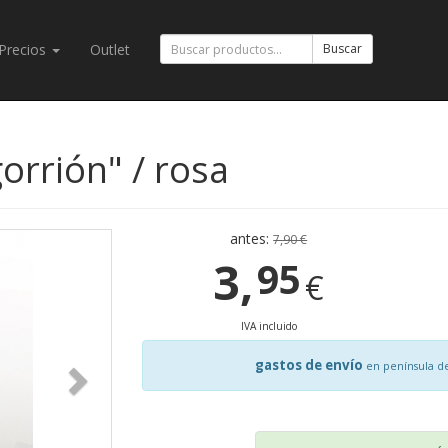
Precios
Outlet
Buscar
orrión" / rosa
antes:
7,90 €
3,
95
€
IVA incluido
gastos de envío
en península d