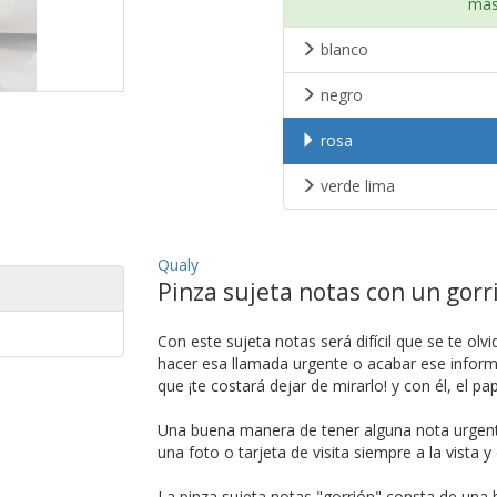
más
blanco
negro
rosa
verde lima
Qualy
Pinza sujeta notas con un gorr
Con este sujeta notas será difícil que se te olvi
hacer esa llamada urgente o acabar ese inform
que ¡te costará dejar de mirarlo! y con él, el pa
Una buena manera de tener alguna nota urgente, 
una foto o tarjeta de visita siempre a la vista
La pinza sujeta notas "gorrión" consta de una 