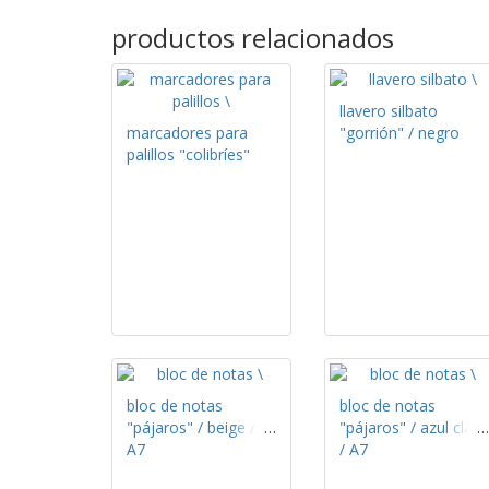
productos relacionados
llavero silbato
marcadores para
"gorrión" / negro
palillos "colibríes"
bloc de notas
bloc de notas
"pájaros" / beige /
"pájaros" / azul claro
A7
/ A7