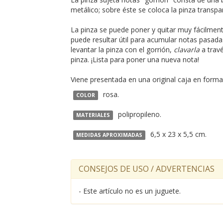
metálico; sobre éste se coloca la pinza transpar
La pinza se puede poner y quitar muy fácilmen
puede resultar útil para acumular notas pasada
levantar la pinza con el gorrión,
clavarla
a travé
pinza. ¡Lista para poner una nueva nota!
Viene presentada en una original caja en forma
rosa.
COLOR
polipropileno.
MATERIALES
6,5 x 23 x 5,5 cm.
MEDIDAS APROXIMADAS
CONSEJOS DE USO / ADVERTENCIAS
- Este artículo no es un juguete.