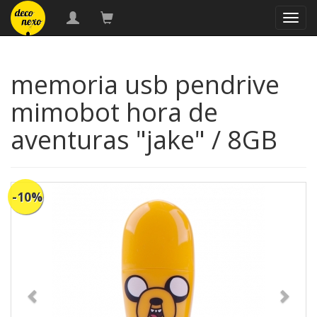
naveg
memoria usb pendrive
mimobot hora de
aventuras "jake" / 8GB
-10%