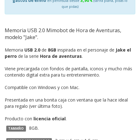
gastos de envío
3,90 €
en península desde
(tarifa plana, pidas lo
que pidas)
Memoria USB 2.0 Mimobot de Hora de Aventuras,
modelo "Jake".
Memoria
USB 2.0
de
8GB
inspirada en el personaje de
Jake el
perro
de la serie
Hora de aventuras
.
Viene precargada con fondos de pantalla, iconos y mucho más
contenido digital extra para tu entretenimiento.
Compatible con Windows y con Mac.
Presentada en una bonita caja con ventana que la hace ideal
para regalo (ver última foto).
Producto con
licencia oficial
.
8GB.
TAMAÑO