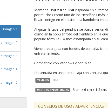
Memoria
USB 2.0
de
8GB
inspirada en el famo
por muchos como uno de los científicos más im
llevar contigo en el bolsillo o la bandolera en es
Al quitar la tapa del pendrive se puede ver un 
como en la popular foto del científico en la qu
2
popular fórmula E = mc
estampada en su cami
Viene precargada con fondos de pantalla, icono
entretenimiento.
Compatible con Windows y con Mac.
Presentada en una bonita caja con ventana que l
8GB.
TAMAÑO
3 cm x 6 cm x 1,5 cm.
MEDIDAS APROXIMADAS
CONSEJOS DE USO / ADVERTENCIAS