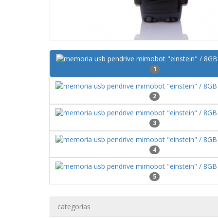
1
2
3
4
5
categorías