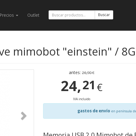
Precios
Outlet
Buscar
e mimobot "einstein" / 8
antes:
26,90 €
24,
21
€
IVA incluido
gastos de envío
en península d
Memoria USB 2.0 Mimobot de E