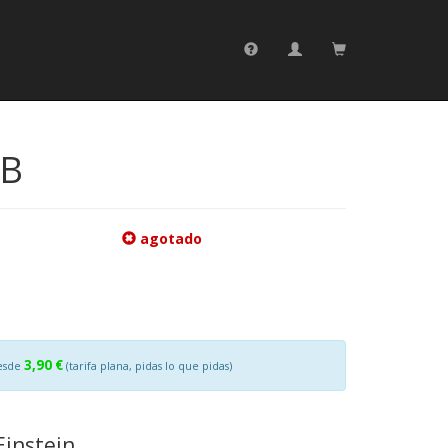
GB
agotado
3,90 €
esde
(tarifa plana, pidas lo que pidas)
instein.