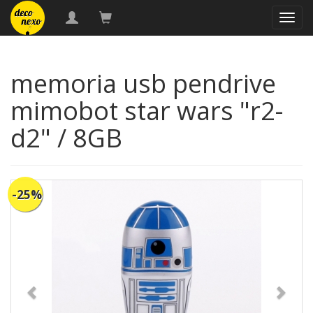
naveg
memoria usb pendrive
mimobot star wars "r2-
d2" / 8GB
-25%