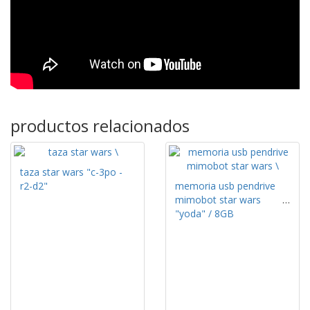
productos relacionados
taza star wars "c-3po -
r2-d2"
memoria usb pendrive
mimobot star wars
"yoda" / 8GB