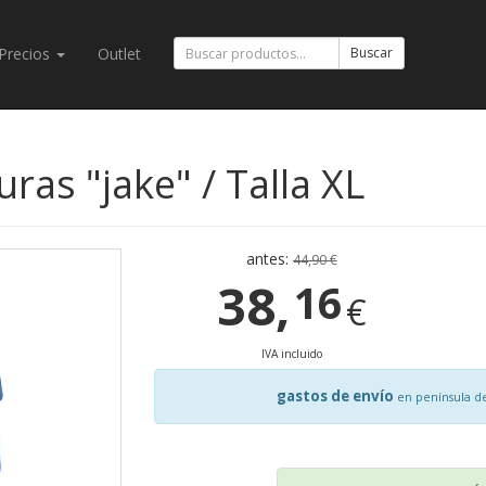
Precios
Outlet
Buscar
ras "jake" / Talla XL
antes:
44,90 €
38,
16
€
IVA incluido
gastos de envío
en península d