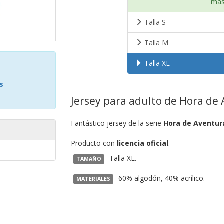
más
Talla S
Talla M
Talla XL
s
Jersey para adulto de Hora de 
Fantástico jersey de la serie
Hora de Aventur
Producto con
licencia oficial
.
Talla XL.
TAMAÑO
60% algodón, 40% acrílico.
MATERIALES