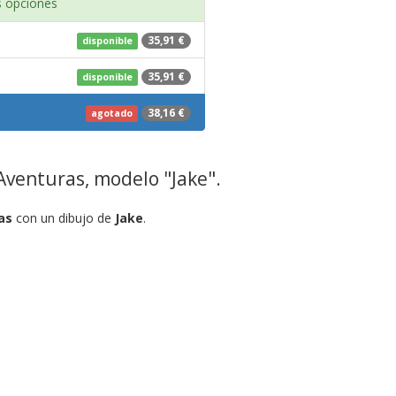
 opciones
35,91 €
disponible
35,91 €
disponible
38,16 €
agotado
Aventuras, modelo "Jake".
as
con un dibujo de
Jake
.