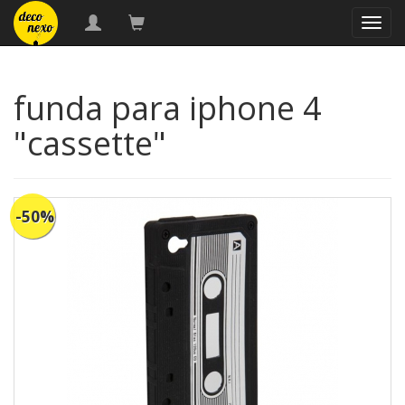
naveg
funda para iphone 4
"cassette"
-50%