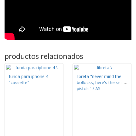
productos relacionados
funda para iphone 4
libreta "never mind the
"cassette"
bollocks, here's the sex
pistols" / A5