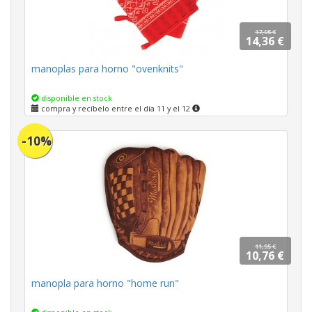
17,95 €
14,36 €
manoplas para horno "ovenknits"
disponible en stock
compra y recíbelo entre el día 11 y el 12
-10%
11,95 €
10,76 €
manopla para horno "home run"