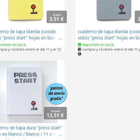
3,90 €
3,51 €
erno de tapa blanda (cosido
cuaderno de tapa blanda (cosi
) "press start" hojas en blanco
visto) "press start" hojas en b
rillo limón / 10 x 14 cm
/ gris claro / 10 x 14 cm
onible en stock
disponible en stock
ra y recíbelo entre el día 11 y el 12
compra y recíbelo entre el día 11 y
13,90 €
12,51 €
rno de tapa dura "press start"
 en blanco / blanco / 11 x 15