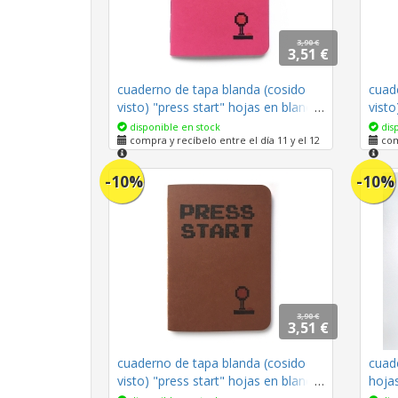
3,90 €
3,51 €
cuaderno de tapa blanda (cosido
cuad
visto) "press start" hojas en blanco
visto
/ rosa fucsia / 10 x 14 cm
/ ama
disponible en stock
disp
compra y recíbelo entre el día 11 y el 12
comp
-10%
-10%
3,90 €
3,51 €
cuaderno de tapa blanda (cosido
cuade
visto) "press start" hojas en blanco
hojas