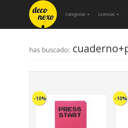
Categorías
Licencias
cuaderno+p
has buscado:
-10%
-10%