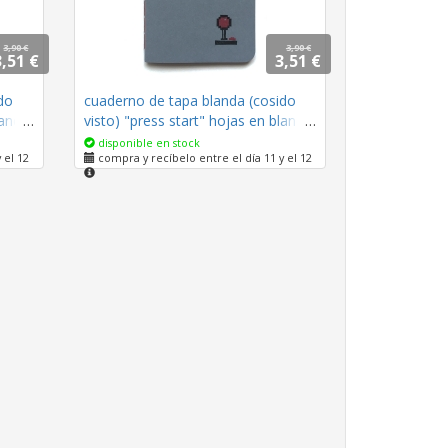
3,90 €
3,90 €
3,51 €
3,51 €
do
cuaderno de tapa blanda (cosido
lanco
visto) "press start" hojas en blanco
/ gris oscuro / 10 x 14 cm
disponible en stock
 el 12
compra y recíbelo entre el día 11 y el 12