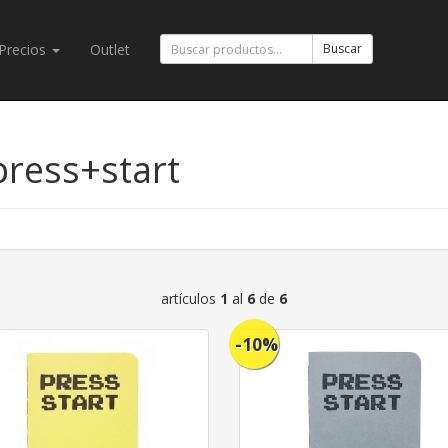
Precios
Outlet
Buscar
ress+start
artículos
1
al
6
de
6
-10%