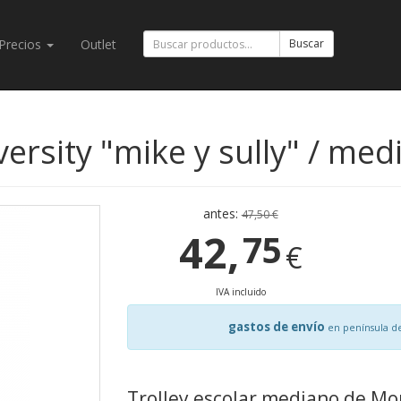
Precios
Outlet
Buscar
versity "mike y sully" / med
antes:
47,50 €
42,
75
€
IVA incluido
gastos de envío
en península d
Trolley escolar mediano de Mon