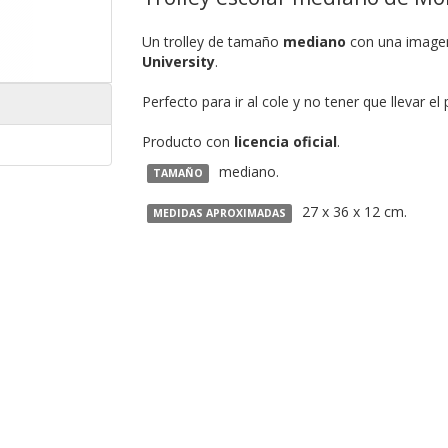
Un trolley de tamaño
mediano
con una imagen 
University
.
Perfecto para ir al cole y no tener que llevar el
Producto con
licencia oficial
.
mediano.
TAMAÑO
27 x 36 x 12 cm.
MEDIDAS APROXIMADAS