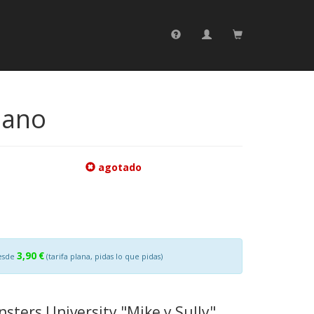
iano
agotado
3,90 €
esde
(tarifa plana, pidas lo que pidas)
sters University "Mike y Sully".