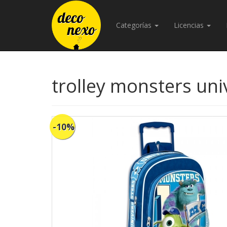
Categorías
Licencias
trolley monsters uni
-10%