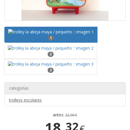
1
2
3
categorías
trolleys escolares
antes:
22,90 €
18,
32
€