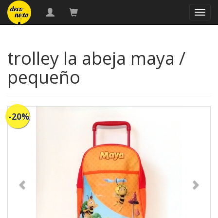
naveg
trolley la abeja maya /
pequeño
-20%