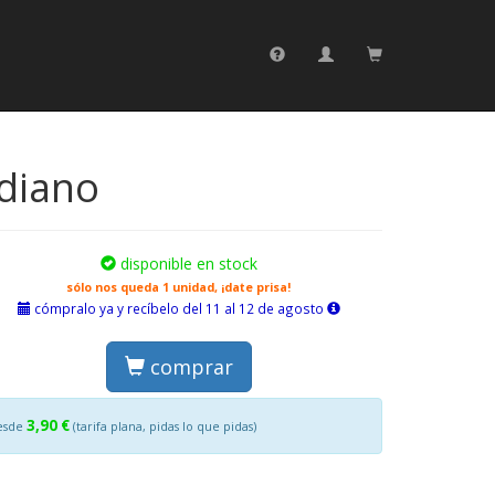
ediano
disponible en stock
sólo nos queda 1 unidad, ¡date prisa!
cómpralo ya y recíbelo del 11 al 12 de agosto
comprar
3,90 €
esde
(tarifa plana, pidas lo que pidas)