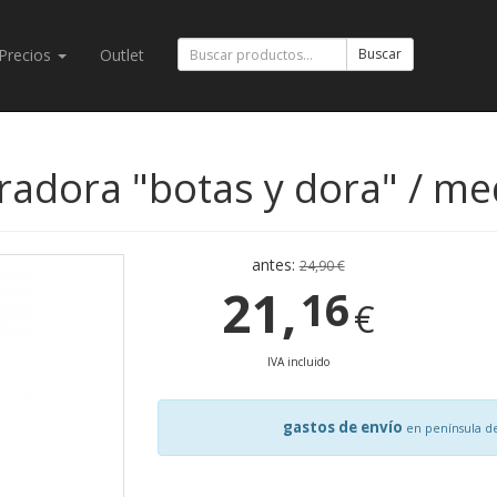
Precios
Outlet
Buscar
loradora "botas y dora" / m
antes:
24,90 €
21,
16
€
IVA incluido
gastos de envío
en península d