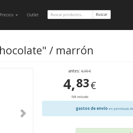
Precios
Outlet
Buscar
chocolate" / marrón
antes:
6,90 €
4,
83
€
IVA incluido
gastos de envío
en península d