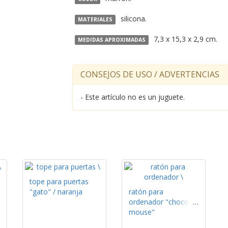
silicona.
MATERIALES
7,3 x 15,3 x 2,9 cm.
MEDIDAS APROXIMADAS
CONSEJOS DE USO / ADVERTENCIAS
- Este artículo no es un juguete.
tope para puertas
"gato" / naranja
ratón para
ordenador "choco
mouse"