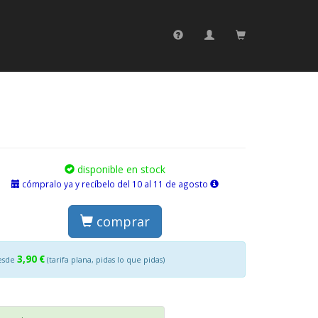
disponible en stock
cómpralo ya y recíbelo del 10 al 11 de agosto
comprar
3,90 €
esde
(tarifa plana, pidas lo que pidas)