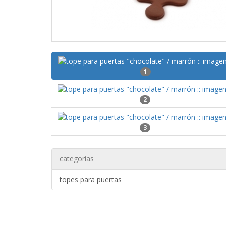
1
2
3
categorías
topes para puertas