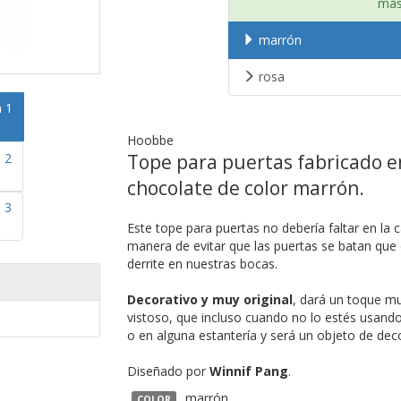
más
marrón
rosa
Hoobbe
Tope para puertas fabricado en
chocolate de color marrón.
Este tope para puertas no debería faltar en la 
manera de evitar que las puertas se batan que
derrite en nuestras bocas.
Decorativo y muy original
, dará un toque mu
vistoso, que incluso cuando no lo estés usand
o en alguna estantería y será un objeto de deco
Diseñado por
Winnif Pang
.
marrón.
COLOR