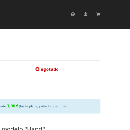
agotado
3,90 €
esde
(tarifa plana, pidas lo que pidas)
, modelo "Hand".