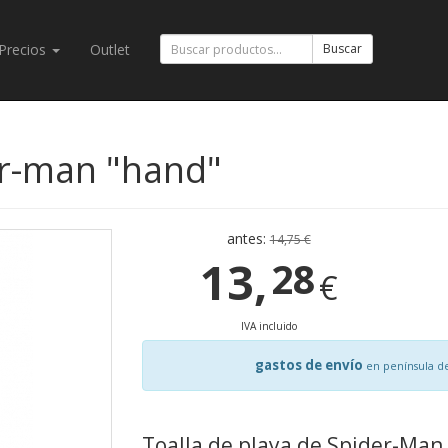
Precios
Outlet
Buscar
er-man "hand"
antes:
14,75 €
13,
28
€
IVA incluido
gastos de envío
en península d
Toalla de playa de Spider-Man