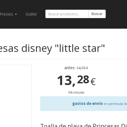
Precios
Outlet
Buscar
sas disney "little star"
antes:
14,75 €
13,
28
€
IVA incluido
gastos de envío
en península d
Toalla de playa de Princesas Di