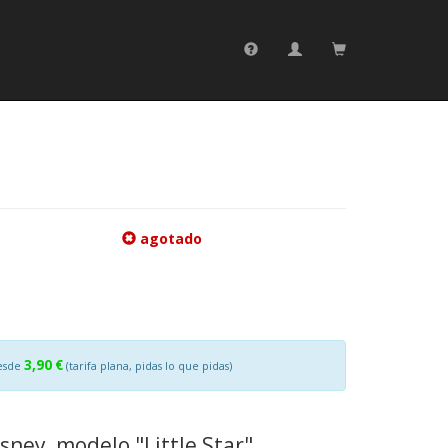
agotado
3,90 €
esde
(tarifa plana, pidas lo que pidas)
sney, modelo "Little Star".