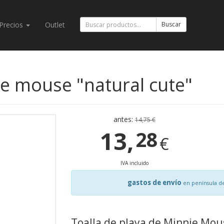
Precios
Outlet
Buscar
ie mouse "natural cute"
antes:
14,75 €
13,
28
€
IVA incluido
gastos de envío
en península d
Toalla de playa de Minnie Mou