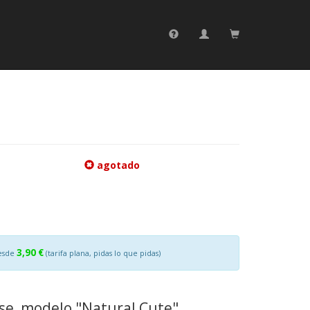
agotado
3,90 €
esde
(tarifa plana, pidas lo que pidas)
se, modelo "Natural Cute".