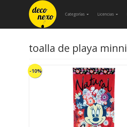
Categorías
Licencias
toalla de playa minn
-10%