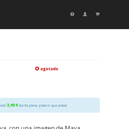
agotado
3,90 €
esde
(tarifa plana, pidas lo que pidas)
aya, con una imagen de Maya.