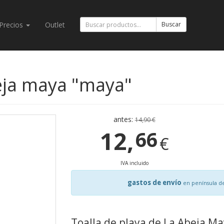
Precios
Outlet
Buscar
beja maya "maya"
antes:
14,90 €
12,
66
€
IVA incluido
gastos de envío
en península d
Toalla de playa de La Abeja M