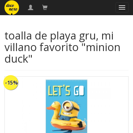
naveg
toalla de playa gru, mi
villano favorito "minion
duck"
-15%