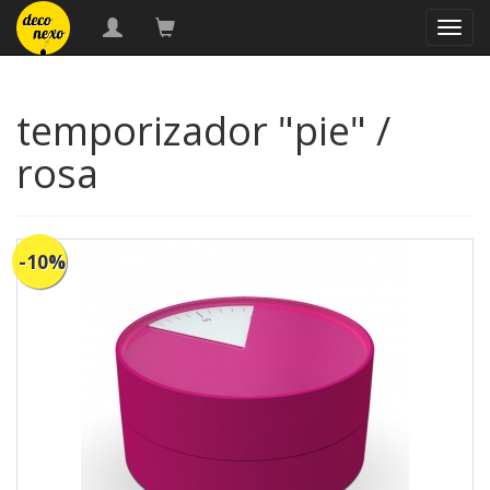
naveg
temporizador "pie" /
rosa
-10%