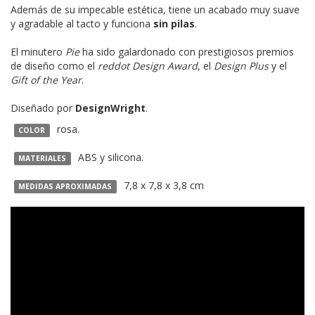
Además de su impecable estética, tiene un acabado muy suave
y agradable al tacto y funciona
sin pilas
.
El minutero
Pie
ha sido galardonado con prestigiosos premios
de diseño como el
reddot Design Award
, el
Design Plus
y el
Gift of the Year
.
Diseñado por
DesignWright
.
rosa.
COLOR
ABS y silicona.
MATERIALES
7,8 x 7,8 x 3,8 cm
MEDIDAS APROXIMADAS