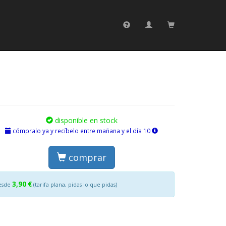
disponible en stock
cómpralo ya y recíbelo entre mañana y el día 10
comprar
3,90 €
esde
(tarifa plana, pidas lo que pidas)