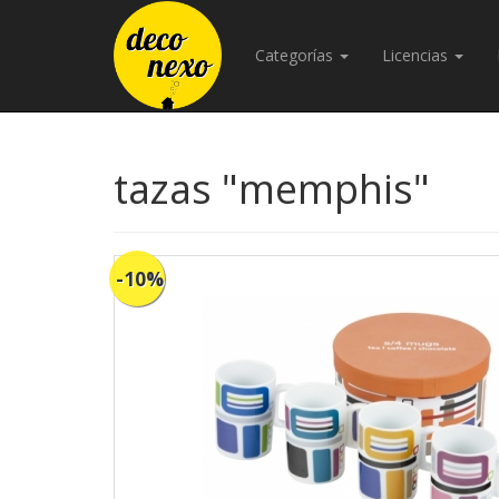
Categorías
Licencias
tazas "memphis"
-10%