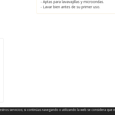
- Aptas para lavavajillas y microondas.
- Lavar bien antes de su primer uso.
stros servicios; si continúas navegando o utilizando la web se considera que e