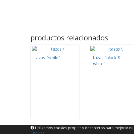
productos relacionados
tazas "smile"
tazas "black &
white"
Utilizamos cookies propias y de terceros para mejorar nue
Cookies
.