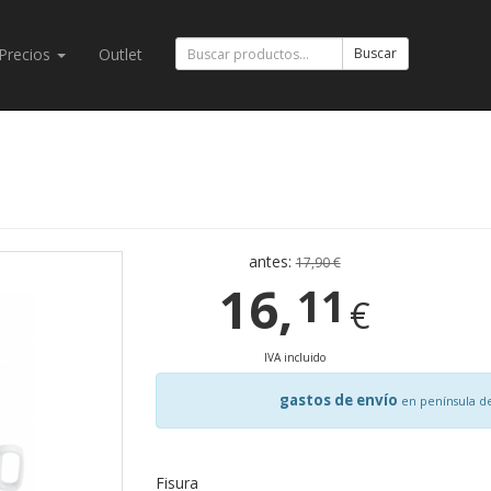
Precios
Outlet
Buscar
antes:
17,90 €
16,
11
€
IVA incluido
gastos de envío
en península d
Fisura