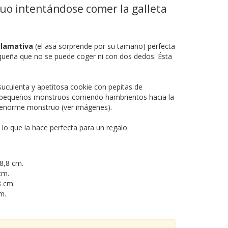
ruo intentándose comer la galleta
llamativa
(el asa sorprende por su tamaño) perfecta
equeña que no se puede coger ni con dos dedos. Ésta
suculenta y apetitosa cookie con pepitas de
os pequeños monstruos corriendo hambrientos hacia la
n enorme monstruo (ver imágenes).
lo que la hace perfecta para un regalo.
 8,8 cm.
cm.
8 cm.
m.