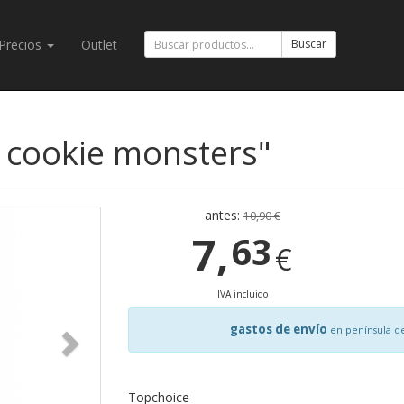
Precios
Outlet
Buscar
cookie monsters"
antes:
10,90 €
7,
63
€
IVA incluido
gastos de envío
en península d
Topchoice