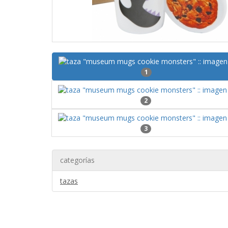
1
2
3
categorías
tazas