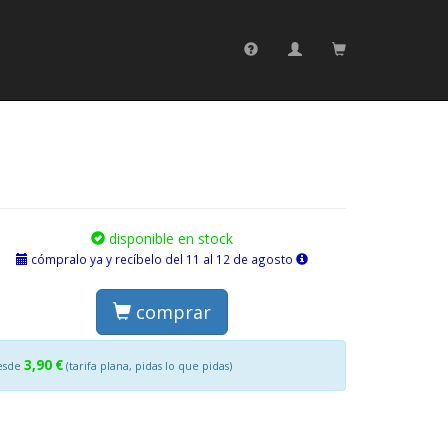
disponible en stock
cómpralo ya y recíbelo del 11 al 12 de agosto
comprar
3,90 €
esde
(tarifa plana, pidas lo que pidas)