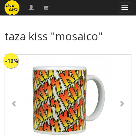
naveg
taza kiss "mosaico"
-10%