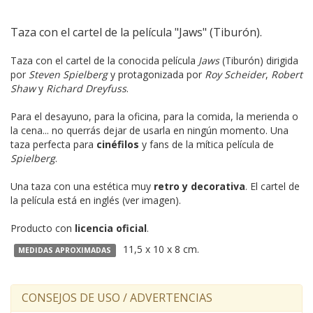
Taza con el cartel de la película "Jaws" (Tiburón).
Taza con el cartel de la conocida película
Jaws
(Tiburón) dirigida
por
Steven Spielberg
y protagonizada por
Roy Scheider
,
Robert
Shaw
y
Richard Dreyfuss
.
Para el desayuno, para la oficina, para la comida, la merienda o
la cena... no querrás dejar de usarla en ningún momento. Una
taza perfecta para
cinéfilos
y fans de la mítica película de
Spielberg
.
Una taza con una estética muy
retro y decorativa
. El cartel de
la película está en inglés (ver imagen).
Producto con
licencia oficial
.
11,5 x 10 x 8 cm.
MEDIDAS APROXIMADAS
CONSEJOS DE USO / ADVERTENCIAS