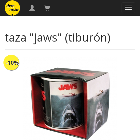
naveg
taza "jaws" (tiburón)
-10%