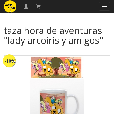
naveg
taza hora de aventuras
"lady arcoiris y amigos"
-10%