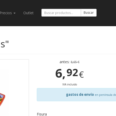
Precios
Outlet
Buscar
es"
antes:
8,65 €
6,
92
€
IVA incluido
gastos de envío
en península d
Fisura