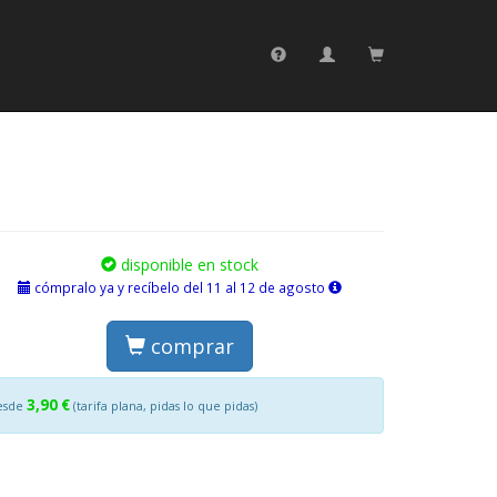
disponible en stock
cómpralo ya y recíbelo del 11 al 12 de agosto
comprar
3,90 €
esde
(tarifa plana, pidas lo que pidas)