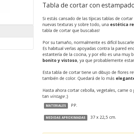
Tabla de cortar con estampado 
Si estás cansado de las típicas tablas de cort
nuevas texturas y sobre todo, una
estética r
tabla de cortar que buscabas!
Por su tamaño, normalmente es difícil buscarles
Es habitual verlas apoyadas contra la pared en
estantería de la cocina, y por ello es una muy
bonito y vistoso
, ya que probablemente estará
Esta tabla de cortar tiene un dibujo de flores re
también de color. Quedará de lo más
elegante
Hasta ahora cortar cebolla, vegetales, carne o
tan
vintage
;)
PP.
MATERIALES
37 x 22,5 cm.
MEDIDAS APROXIMADAS