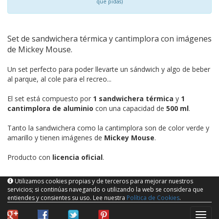
que pidas)
Set de sandwichera térmica y cantimplora con imágenes
de Mickey Mouse.
Un set perfecto para poder llevarte un sándwich y algo de beber
al parque, al cole para el recreo...
El set está compuesto por
1 sandwichera térmica
y
1
cantimplora de aluminio
con una capacidad de
500 ml
.
Tanto la sandwichera como la cantimplora son de color verde y
amarillo y tienen imágenes de
Mickey Mouse
.
Producto con
licencia oficial
.
Utilizamos cookies propias y de terceros para mejorar nuestros
servicios; si continúas navegando o utilizando la web se considera que
entiendes y consientes su uso. Lee nuestra
Política de Cookies
.
naveg