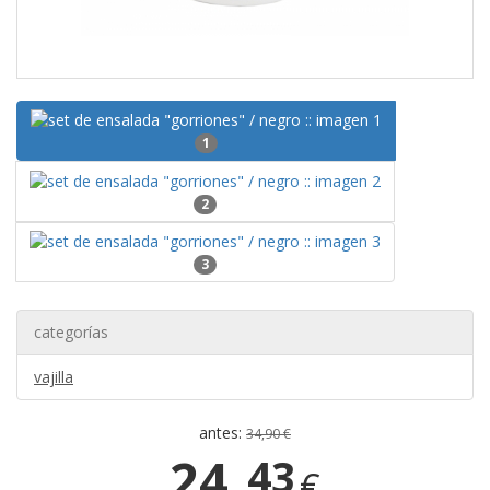
1
2
3
categorías
vajilla
antes:
34,90 €
24,
43
€