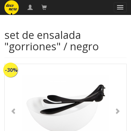
naveg
set de ensalada
"gorriones" / negro
-30%