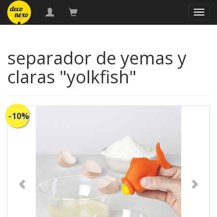
naveg
separador de yemas y
claras "yolkfish"
-10%