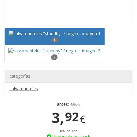
1
2
categorías
salvamanteles
antes:
4,90 €
3,
92
€
IVA incluido
disponible en stock