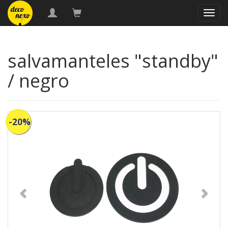
naveg
salvamanteles "standby"
/ negro
-20%