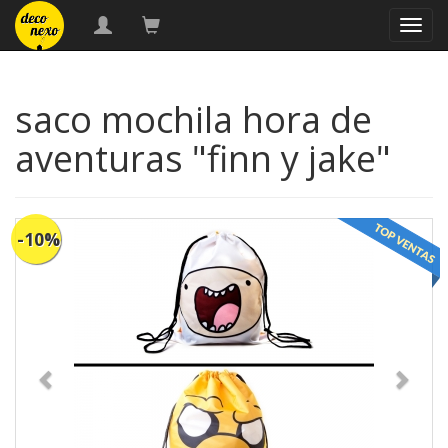
naveg
saco mochila hora de
aventuras "finn y jake"
-10%