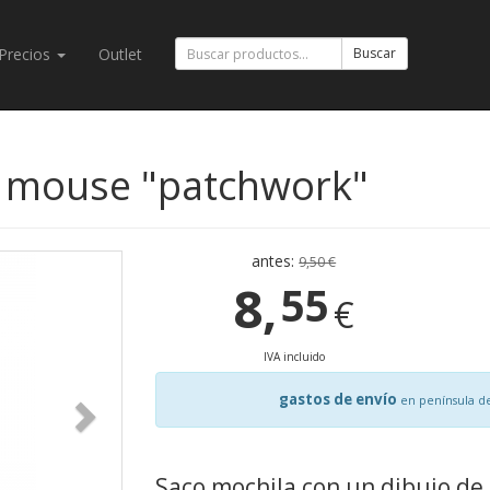
Precios
Outlet
Buscar
e mouse "patchwork"
antes:
9,50 €
8,
55
€
IVA incluido
gastos de envío
en península d
Saco mochila con un dibujo d