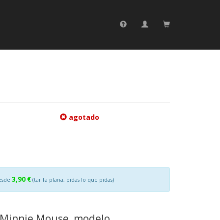
agotado
3,90 €
esde
(tarifa plana, pidas lo que pidas)
e Minnie Mouse, modelo