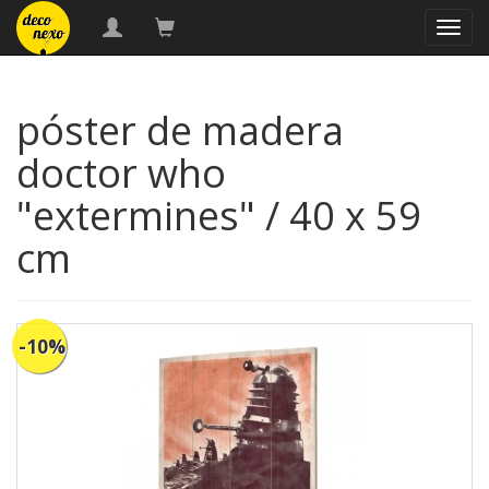
naveg
póster de madera
doctor who
"extermines" / 40 x 59
cm
-10%