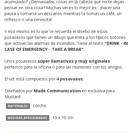
acumulado? ¿Demasiadas cosas en la cabeza que no te dejan
pensar en otra cosa? Muchas veces lo mejor es... ¡hacer una
pausa y tomarse un descanso mientras te tomas un café, un
refresco o una cervecita!
Y eso mismo es lo que te recuerda el diseño de estos
posavasos que tienen un dibujo que imita a los típicos botones
que activan las alarmas de incendios. Tiene el texto
"DRINK - IN
CASE OF EMERGENCY - TAKE A BREAK"
.
Unos posavasos
súper llamativos y muy originales
perfectos para la oficina o para las reuniones con los amigos.
El set está compuesto por
4 posavasos
.
Diseñados por
Made Communication
en exclusiva para
Mustard.
corcho.
MATERIALES
10 x 10 cm.
MEDIDAS APROXIMADAS