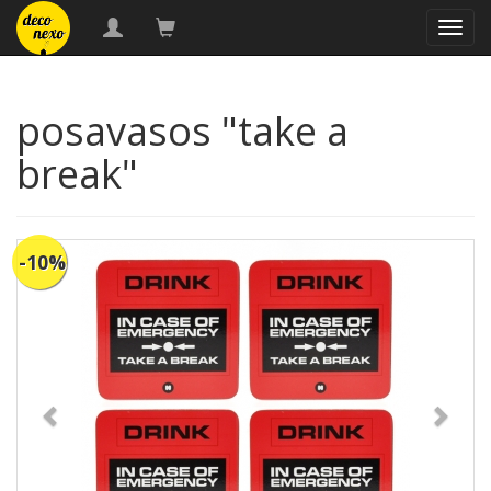
naveg
posavasos "take a
break"
-10%