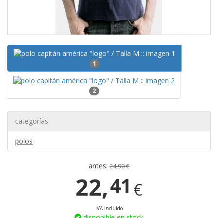
1
2
categorías
polos
antes:
24,90 €
22,
41
€
IVA incluido
disponible en stock