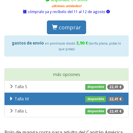
¡últimas unidades!
cómpralo ya y recíbelo del 11 al 12 de agosto
comprar
gastos de envío
3,90 €
en península desde
(tarifa plana, pidas lo
que pidas)
más opciones
Talla S
22,41 €
disponible
Talla M
22,41 €
disponible
Talla L
22,41 €
disponible
Polo de manga corta para adulto del Capitán América,