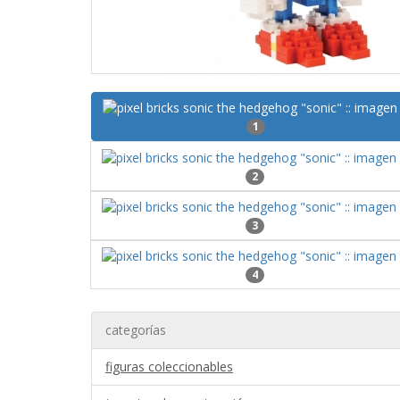
1
2
3
4
categorías
figuras coleccionables