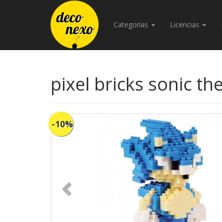
Categorías
Licencias
pixel bricks sonic t
-10%