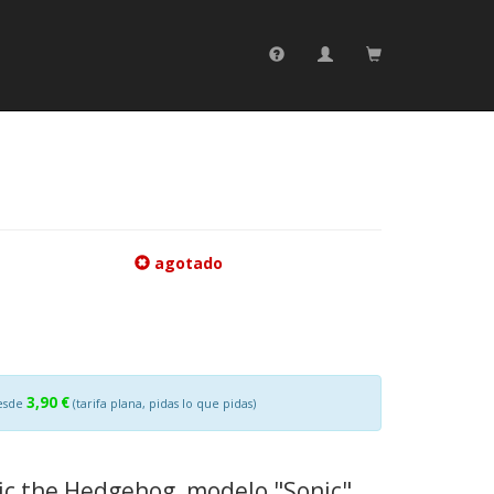
agotado
3,90 €
esde
(tarifa plana, pidas lo que pidas)
nic the Hedgehog, modelo "Sonic".