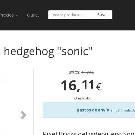
Precios
Outlet
Buscar
he hedgehog "sonic"
antes:
17,90 €
16,
11
€
IVA incluido
gastos de envío
en península d
Pixel Bricks del videojuego So