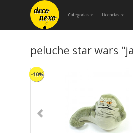
Categorías
Licencias
peluche star wars "j
-10%