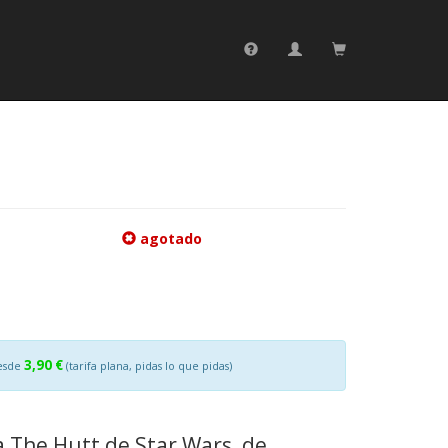
agotado
3,90 €
esde
(tarifa plana, pidas lo que pidas)
a The Hutt de Star Wars, de