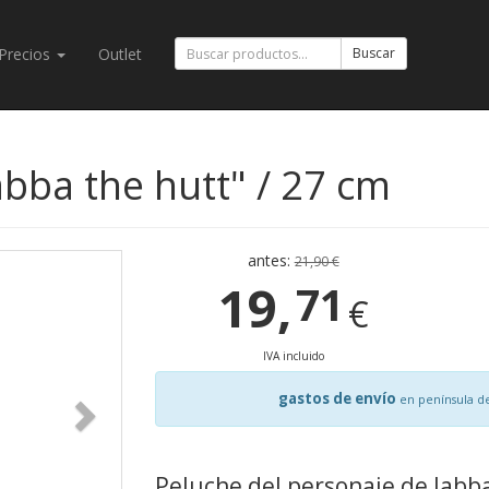
Precios
Outlet
Buscar
abba the hutt" / 27 cm
antes:
21,90 €
19,
71
€
IVA incluido
gastos de envío
en península d
Peluche del personaje de Jabb