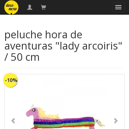
naveg
peluche hora de
aventuras "lady arcoiris"
/ 50 cm
-10%