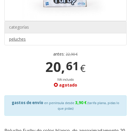
categorías
peluches
antes:
22,90 €
20,
61
€
IVA incluido
agotado
gastos de envío
3,90 €
en península desde
(tarifa plana, pidas lo
que pidas)
Peluche Furby de color blanco, de aproximadamente 20