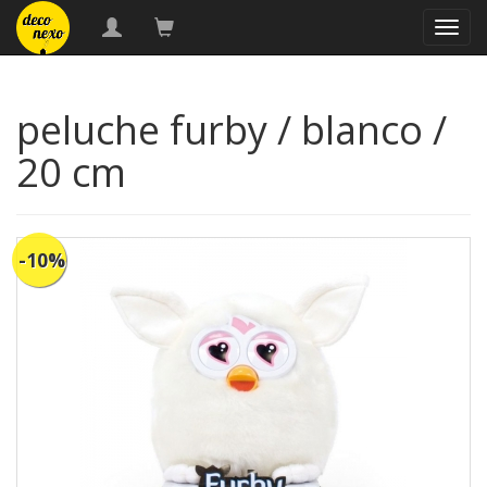
naveg
peluche furby / blanco /
20 cm
-10%