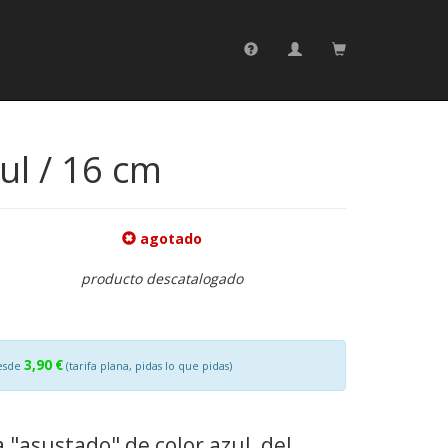
ul / 16 cm
agotado
producto descatalogado
3,90 €
esde
(tarifa plana, pidas lo que pidas)
"asustado" de color azul, del