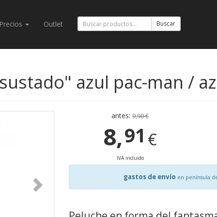
Precios
Outlet
Buscar
sustado" azul pac-man / az
antes:
9,90 €
8,
91
€
IVA incluido
gastos de envío
en península d
Peluche en forma del fantasma 