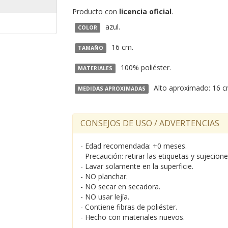
Producto con
licencia oficial
.
azul.
COLOR
16 cm.
TAMAÑO
100% poliéster.
MATERIALES
Alto aproximado: 16 c
MEDIDAS APROXIMADAS
CONSEJOS DE USO / ADVERTENCIAS
- Edad recomendada: +0 meses.
- Precaución: retirar las etiquetas y sujecion
- Lavar solamente en la superficie.
- NO planchar.
- NO secar en secadora.
- NO usar lejía.
- Contiene fibras de poliéster.
- Hecho con materiales nuevos.