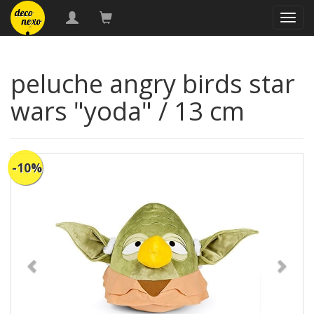
naveg
peluche angry birds star
wars "yoda" / 13 cm
-10%