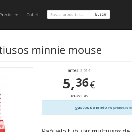
Precios
Outlet
Buscar
tiusos minnie mouse
antes:
5,95 €
5,
36
€
IVA incluido
gastos de envío
en península d
Pañuelo tubular multiusos de