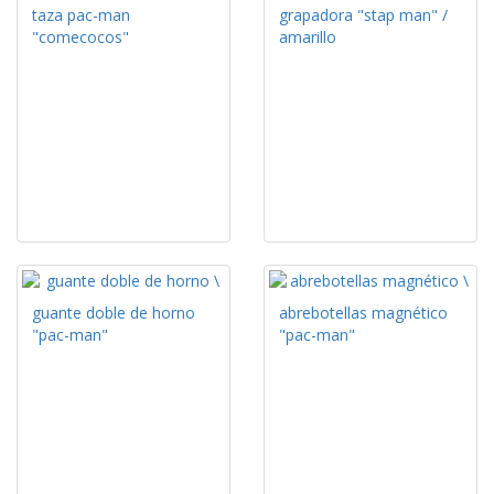
taza pac-man
grapadora "stap man" /
"comecocos"
amarillo
guante doble de horno
abrebotellas magnético
"pac-man"
"pac-man"